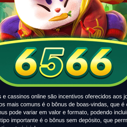
e cassinos online são incentivos oferecidos aos 
ipos mais comuns é o bônus de boas-vindas, que é
ônus pode variar em valor e formato, podendo inclu
 tipo importante é o bônus sem depósito, que per