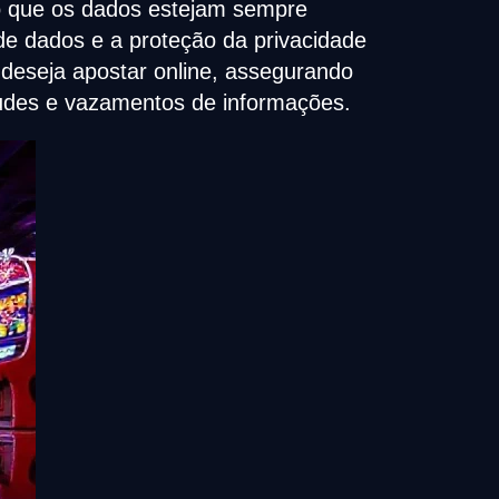
do que os dados estejam sempre
 de dados e a proteção da privacidade
deseja apostar online, assegurando
audes e vazamentos de informações.