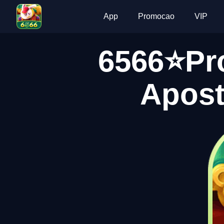
App
Promocao
VIP
6566⭐️P
Apost