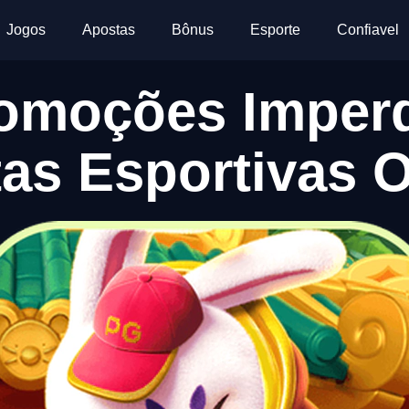
Jogos
Apostas
Bônus
Esporte
Confiavel
romoções Imperd
as Esportivas O