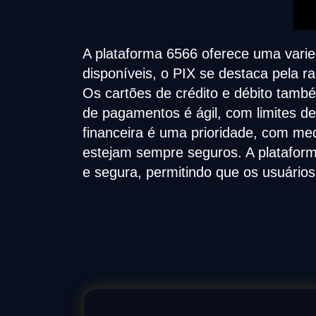
A plataforma 6566 oferece uma varie
disponíveis, o PIX se destaca pela r
Os cartões de crédito e débito tamb
de pagamentos é ágil, com limites de
financeira é uma prioridade, com med
estejam sempre seguros. A platafor
e segura, permitindo que os usuário