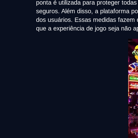
ponta é utilizada para proteger tod
seguros. Além disso, a plataforma po
dos usuários. Essas medidas fazem 
que a experiência de jogo seja não 