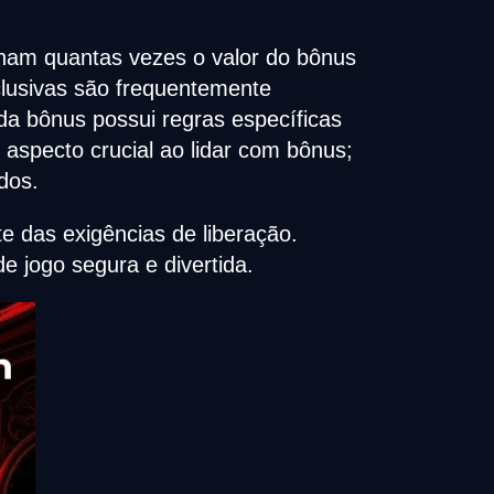
minam quantas vezes o valor do bônus
clusivas são frequentemente
ada bônus possui regras específicas
aspecto crucial ao lidar com bônus;
dos.
e das exigências de liberação.
 jogo segura e divertida.